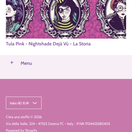
Tula Pink - Nightshade Dejà Vù - La Storia
Menu
Italia (€) EUR
C'era una stoffa
© 2026
Via della Valle, 224 - 47522 Cesena FC - Italy - P.IVA IT04425280403
Powered by Shopify