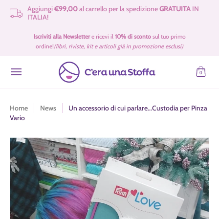
Aggiungi
€99,00
al carrello per la spedizione
GRATUITA
IN
Passa al contenuto principale
ITALIA!
Idee Regalo 🎁
Offerte
Tessuti
Filati 🧶
Accessori e Merceria
Iscriviti alla Newsletter
e ricevi il
10% di sconto
sul tuo primo
ordine!
(libri, riviste, kit e articoli già in promozione esclusi)
0
Home
News
Un accessorio di cui parlare...Custodia per Pinza
Vario