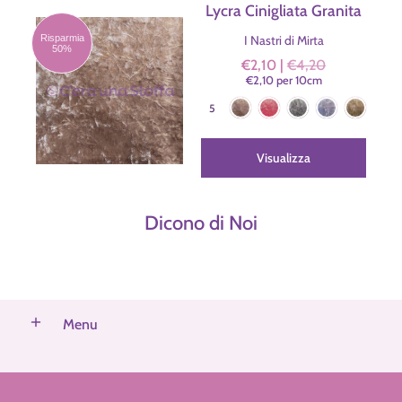
Lycra Cinigliata Granita
Risparmia
I Nastri di Mirta
50%
€2,10 |
€4,20
€2,10
per
10
cm
Frutti di Bosco
Lampone
Liquirizia
Puffo
Verde Pistac
Colore
5
Visualizza
Dicono di Noi
Menu