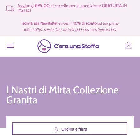
Aggiungi
€99,00
al carrello per la spedizione
GRATUITA
IN
Passa al contenuto principale
ITALIA!
Idee Regalo 🎁
Offerte
Tessuti
Filati 🧶
Accessori e Merceria
Iscriviti alla Newsletter
e ricevi il
10% di sconto
sul tuo primo
ordine!
(libri, riviste, kit e articoli già in promozione esclusi)
0
I Nastri di Mirta Collezione
Granita
Passa al contenuto principale
Ordina e filtra