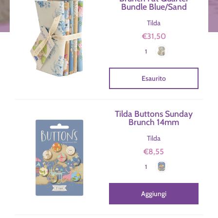
Bundle Blue/Sand
Tilda
€31,50
Blue/Sand
Colore
1
Esaurito
Tilda Buttons Sunday
Brunch 14mm
Tilda
€8,55
Sunday brunch
Colore
1
Aggiungi