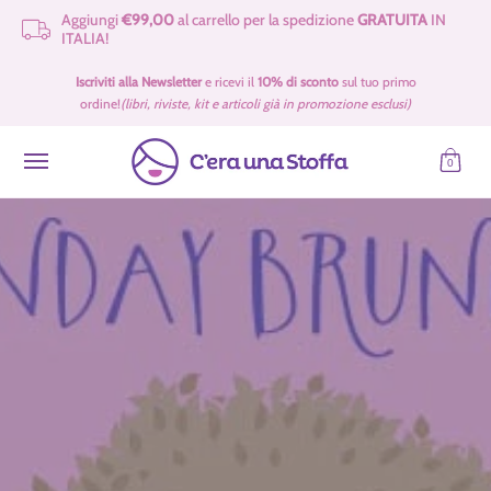
Aggiungi
€99,00
al carrello per la spedizione
GRATUITA
IN
Passa al contenuto principale
ITALIA!
Idee Regalo 🎁
Offerte
Tessuti
Filati 🧶
Accessori e Merceria
Iscriviti alla Newsletter
e ricevi il
10% di sconto
sul tuo primo
ordine!
(libri, riviste, kit e articoli già in promozione esclusi)
0