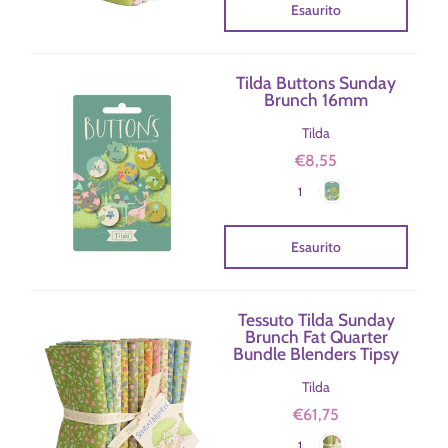
Esaurito
Tilda Buttons Sunday
Brunch 16mm
Tilda
€8,55
Sunday brunch
Colore
1
Esaurito
Tessuto Tilda Sunday
Brunch Fat Quarter
Bundle Blenders Tipsy
Tilda
€61,75
Blue/Sand
Colore
1