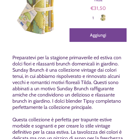
€31,50
Grey/Yellow
Colore
1
Aggiungi
Preparatevi per la stagione primaverile ed estiva con
dolci fiori e rilassanti brunch domenicali in giardino.
Sunday Brunch è una collezione vintage dai colori
tenui, in cui abbiamo rispolverato e rinnovato alcuni
vecchi e romantici motivi floreali Tilda. Questi sono
abbinati a un motivo Sunday Brunch raffigurante
amiche che condividono un delizioso e rilassante
brunch in giardino. I dolci blender Tipsy completano
perfettamente la collezione principale.
Questa collezione è perfetta per trapunte estive
morbide e sognanti e per creare lo stile vintage
definitivo per la casa estiva. La tavolozza dei colori è
delicata ma con un pizzico di aspro per la freschezza,