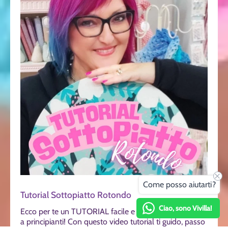
Come posso aiutarti?
Tutorial Sottopiatto Rotondo
Ciao, sono Vivilla!
Ecco per te un TUTORIAL facile e veloce adatto anche
a principianti! Con questo video tutorial ti guido, passo