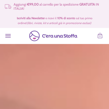
Aggiungi
€99,00
al carrello per la spedizione
GRATUITA
IN
Passa al contenuto principale
ITALIA!
Idee Regalo 🎁
Offerte
Tessuti
Filati 🧶
Accessori e Merceria
Iscriviti alla Newsletter
e ricevi il
10% di sconto
sul tuo primo
ordine!
(libri, riviste, kit e articoli già in promozione esclusi)
0