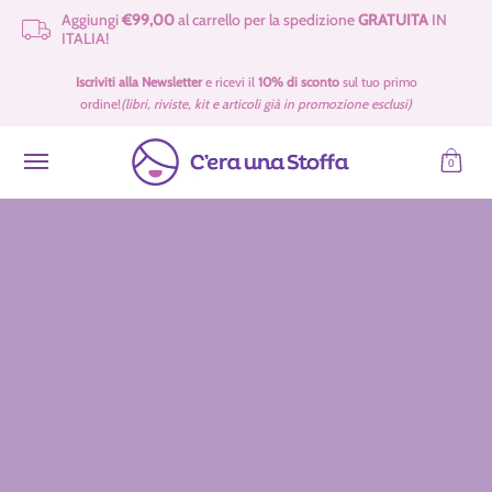
Aggiungi
€99,00
al carrello per la spedizione
GRATUITA
IN
Passa al contenuto principale
ITALIA!
Idee Regalo 🎁
Offerte
Tessuti
Filati 🧶
Accessori e Merceria
Iscriviti alla Newsletter
e ricevi il
10% di sconto
sul tuo primo
ordine!
(libri, riviste, kit e articoli già in promozione esclusi)
0