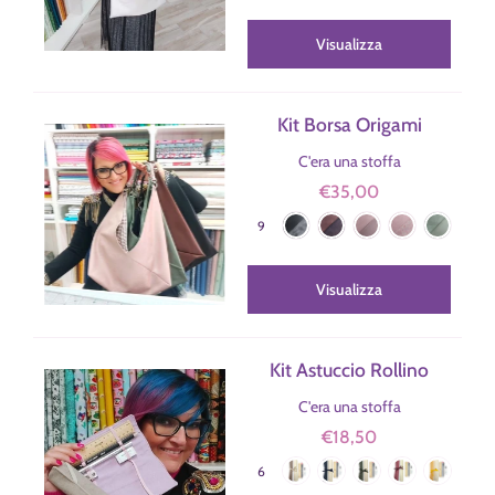
Visualizza
Kit Borsa Origami
C'era una stoffa
€35,00
Nero
Corteccia
Phard
Phard-Fiori
Militare
Colore
9
Militare-Foglie
Militare-Arancio
Oro
Lime
Visualizza
Kit Astuccio Rollino
C'era una stoffa
€18,50
Sabbia
Blu
Verde Militare
Bordeaux
Giallo
Colore
6
Lilla