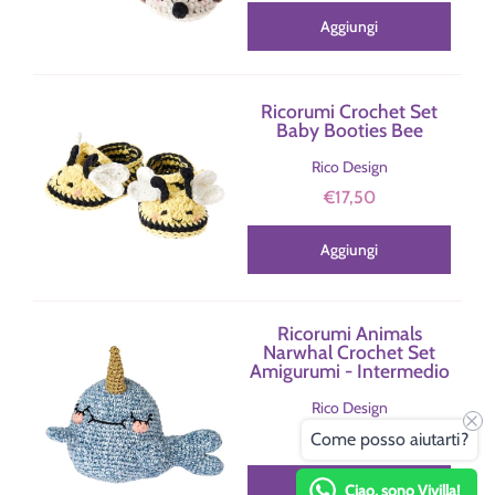
Aggiungi
Ricorumi Crochet Set
Baby Booties Bee
Rico Design
€17,50
Aggiungi
Ricorumi Animals
Narwhal Crochet Set
Amigurumi - Intermedio
Rico Design
€17,50
Come posso aiutarti?
Aggiungi
Ciao, sono Vivilla!