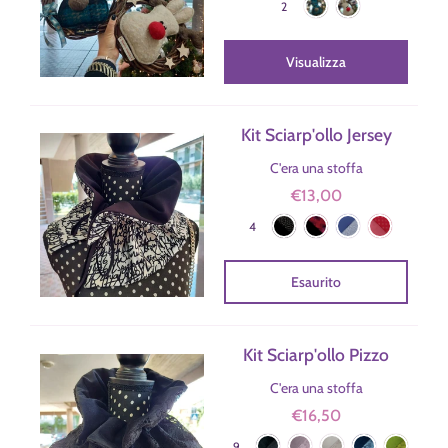
2
Visualizza
Kit Sciarp'ollo Jersey
C'era una stoffa
€13,00
Nero/Pois
Nero/FioriRossi
Blu/Germogli
Corallo/Pois
Colore
4
Esaurito
Kit Sciarp'ollo Pizzo
C'era una stoffa
€16,50
Nero
Cipria
Beige
Blu
Lime
Colore
9