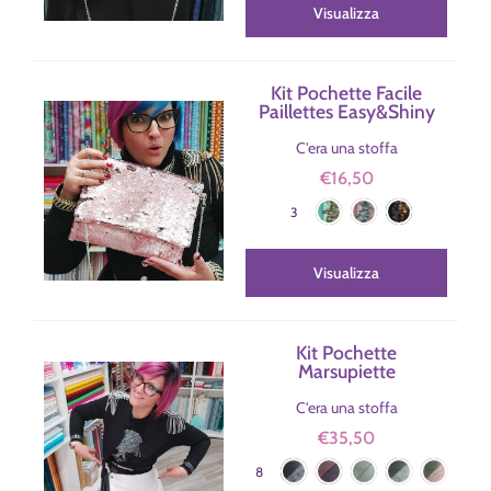
Visualizza
Kit Pochette Facile
Paillettes Easy&Shiny
C'era una stoffa
€16,50
Verde Acqua/Bronzo
Rosa/Argento
Nero/Oro
Colore
3
Visualizza
Kit Pochette
Marsupiette
C'era una stoffa
€35,50
Nero
Corteccia
Militare
Militare-Foglie
Militare-Ara
Colore
8
Oro
Rosa
Rosa-Fiori