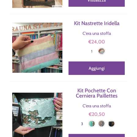
Kit Nastrette Iridella
C'era una stoffa
€24,00
Iridella
Colore
1
Aggiungi
Kit Pochette Con
Cerniera Paillettes
C'era una stoffa
€20,50
Verde Acqua
Rosa
Nero
Colore
3