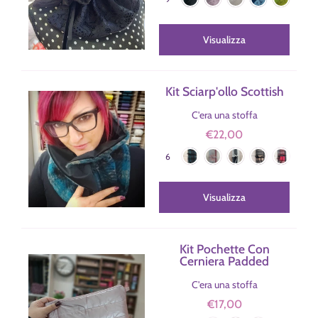
Bordeaux-Velluto
Arancione
Arancione-Velluto
Fuxia-Nero
Visualizza
Kit Sciarp'ollo Scottish
C'era una stoffa
€22,00
Ottanio
Rosa
Grigio
Cammello
Rosso
Colore
6
Bordeaux
Visualizza
Kit Pochette Con
Cerniera Padded
C'era una stoffa
€17,00
Blu
Rosa
Oro
Colore