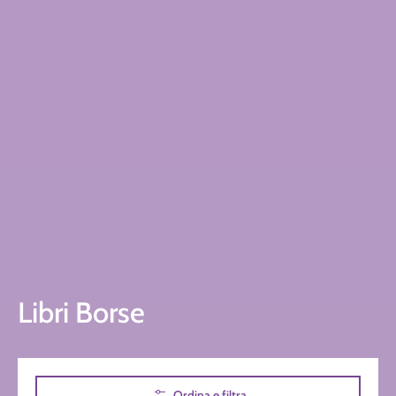
Libri Borse
Passa al contenuto principale
Ordina e filtra