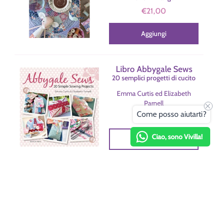
€21,00
Aggiungi
Libro Abbygale Sews
20 semplici progetti di cucito
Emma Curtis ed Elizabeth
Parnell
Come posso aiutarti?
€11,90
Ciao, sono Vivilla!
Esaurito
Dicono di Noi