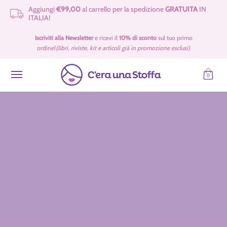
Aggiungi
€99,00
al carrello per la spedizione
GRATUITA
IN
Passa al contenuto principale
ITALIA!
Idee Regalo 🎁
Offerte
Tessuti
Filati 🧶
Accessori e Merceria
Iscriviti alla Newsletter
e ricevi il
10% di sconto
sul tuo primo
ordine!
(libri, riviste, kit e articoli già in promozione esclusi)
0