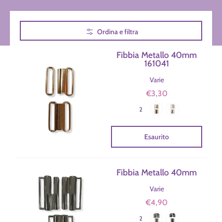
Passa al contenuto principale
Ordina e filtra
Fibbia Metallo 40mm
161041
Varie
€3,30
Oro
Nickel
Colore
2
Esaurito
Fibbia Metallo 40mm
Varie
€4,90
Nikel
Fumè
Colore
2