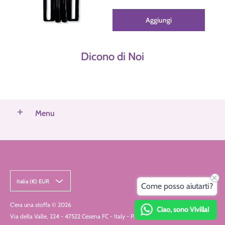
Aggiungi
Dicono di Noi
Menu
Italia (€) EUR
Come posso aiutarti?
C'era una stoffa
© 2026
Ciao, sono Vivilla!
Via della Valle, 224 - 47522 Cesena FC - Italy - P.IVA IT04425280403