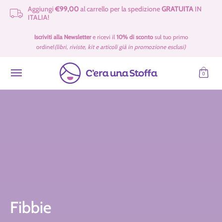
Aggiungi
€99,00
al carrello per la spedizione
GRATUITA
IN
Passa al contenuto principale
ITALIA!
Idee Regalo 🎁
Offerte
Tessuti
Filati 🧶
Accessori e Merceria
Iscriviti alla Newsletter
e ricevi il
10% di sconto
sul tuo primo
ordine!
(libri, riviste, kit e articoli già in promozione esclusi)
0
Fibbie