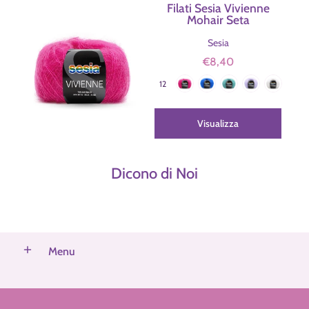
Filati Sesia Vivienne
Mohair Seta
Sesia
€8,40
2371 Fucsia
4508 Blu Elettrico
2425 Verde Acquamarina
4502 Lilla
5151 Bianco
Colore
12
1115 Grigio Ghiaccio
884 Blu Jeans
0956 Prugna
2029 Rosa Antico
1916 Cuoio
4576 Moro
0870 Verde Bottiglia
Visualizza
Dicono di Noi
Menu