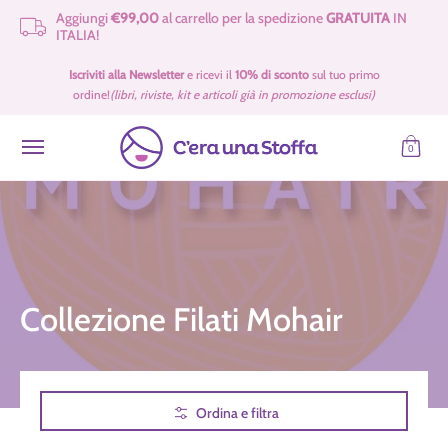
Aggiungi
€99,00
al carrello per la spedizione
GRATUITA
IN
Passa al contenuto principale
ITALIA!
Idee Regalo 🎁
Offerte
Tessuti
Filati 🧶
Accessori e Merceria
Iscriviti alla Newsletter
e ricevi il
10% di sconto
sul tuo primo
ordine!
(libri, riviste, kit e articoli già in promozione esclusi)
0
Collezione Filati Mohair
Passa al contenuto principale
Ordina e filtra