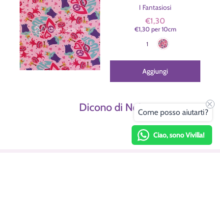
I Fantasiosi
€1,30
€1,30
per
10
cm
Rosa
Colore
1
Aggiungi
Dicono di Noi
Come posso aiutarti?
Ciao, sono Vivilla!
Menu