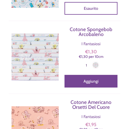
Esaurito
Cotone Spongebob
Arcobaleno
I Fantasiosi
€1,30
€1,30
per
10
cm
Bianco
Colore
1
Aggiungi
Cotone Americano
Orsetti Del Cuore
I Fantasiosi
€1,95