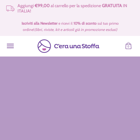
Aggiungi
€99,00
al carrello per la spedizione
GRATUITA
IN
Passa al contenuto principale
ITALIA!
Idee Regalo 🎁
Offerte
Tessuti
Filati 🧶
Accessori e Merceria
Iscriviti alla Newsletter
e ricevi il
10% di sconto
sul tuo primo
ordine!
(libri, riviste, kit e articoli già in promozione esclusi)
0