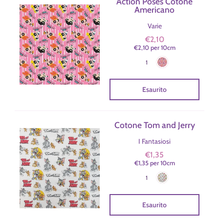
Action Poses Cotone
Americano
Varie
€2,10
€2,10
per
10
cm
Rosa
Colore
1
Esaurito
Cotone Tom and Jerry
I Fantasiosi
€1,35
€1,35
per
10
cm
Bianco
Colore
1
Esaurito