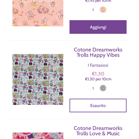
€1,95
per
10
cm
Rosa
Colore
1
Aggiungi
Cotone Dreamworks
Trolls Happy Vibes
I Fantasiosi
€1,30
€1,30
per
10
cm
Azzurro
Colore
1
Esaurito
Cotone Dreamworks
Trolls Love & Music