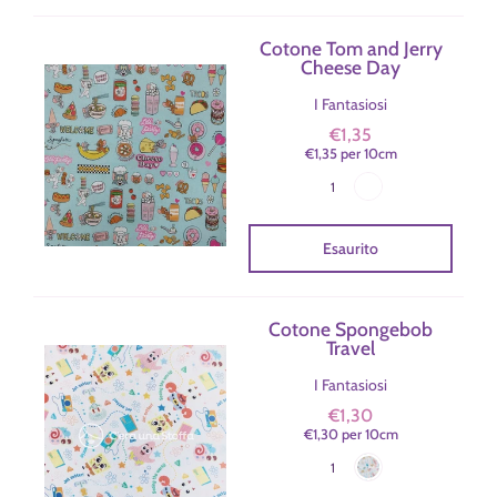
Cotone Tom and Jerry
Cheese Day
I Fantasiosi
€1,35
€1,35
per
10
cm
Azzurro
Colore
1
Esaurito
Cotone Spongebob
Travel
I Fantasiosi
€1,30
€1,30
per
10
cm
Bianco
Colore
1