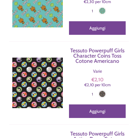
€2,30
per
10
cm
Azzurro Acqua
Colore
1
Aggiungi
Tessuto Powerpuff Girls
Character Coins Toss
Cotone Americano
Varie
€2,10
€2,10
per
10
cm
Nero
Colore
1
Aggiungi
Tessuto Powerpuff Girls