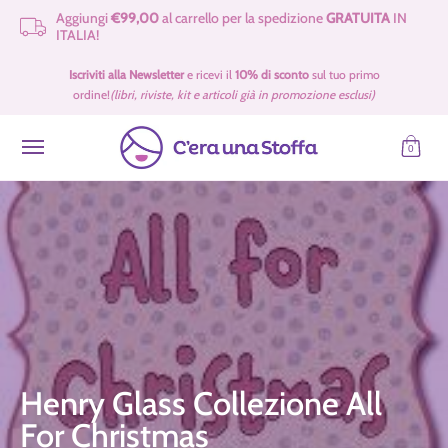
Aggiungi
€99,00
al carrello per la spedizione
GRATUITA
IN
Passa al contenuto principale
ITALIA!
Idee Regalo 🎁
Offerte
Tessuti
Filati 🧶
Accessori e Merceria
Iscriviti alla Newsletter
e ricevi il
10% di sconto
sul tuo primo
ordine!
(libri, riviste, kit e articoli già in promozione esclusi)
0
Henry Glass Collezione All
For Christmas