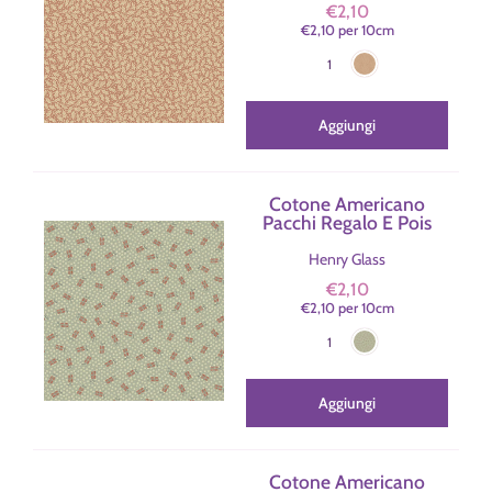
€2,10
€2,10
per
10
cm
Marrone
Colore
1
Aggiungi
Cotone Americano
Pacchi Regalo E Pois
Henry Glass
€2,10
€2,10
per
10
cm
Verde
Colore
1
Aggiungi
Cotone Americano