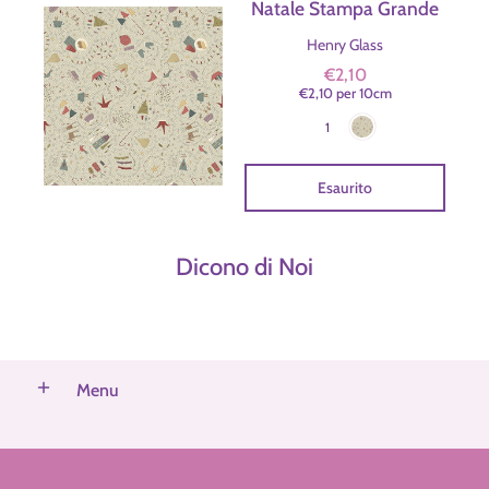
Natale Stampa Grande
Henry Glass
€2,10
€2,10
per
10
cm
Beige
Colore
1
Esaurito
Dicono di Noi
Menu