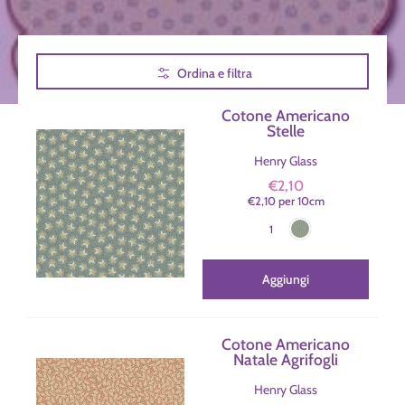
Passa al contenuto principale
Ordina e filtra
Cotone Americano
Stelle
Henry Glass
€2,10
€2,10
per
10
cm
Blu
Colore
1
Aggiungi
Cotone Americano
Natale Agrifogli
Henry Glass