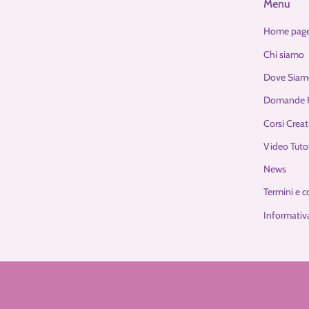
Menu
Home pag
Chi siamo
Dove Siam
Domande F
Corsi Creat
Video Tutor
News
Termini e c
Informativa