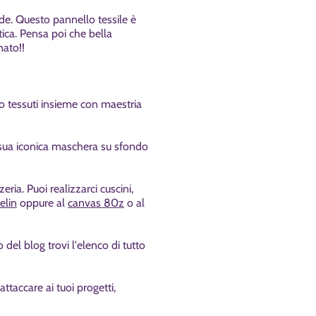
de. Questo pannello tessile è
tica. Pensa poi che bella
nato!!
ono tessuti insieme con maestria
sua iconica maschera su sfondo
ia. Puoi realizzarci cuscini,
elin
oppure al
canvas 80z
o al
o del blog trovi l'elenco di tutto
ttaccare ai tuoi progetti,