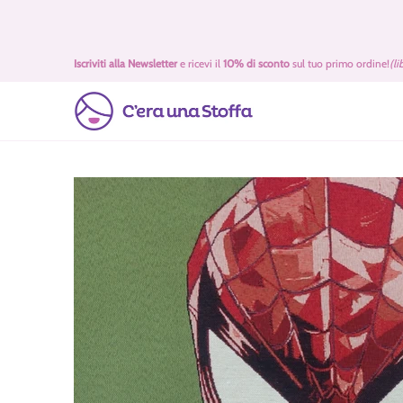
Passa al contenuto principale
Idee Regalo 🎁
Offerte
Tessuti
Filati 🧶
Accessori 
Iscriviti alla Newsletter
e ricevi il
10% di sconto
sul tuo primo ordine!
(li
Passa al contenuto principale