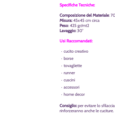
Specifiche Tecniche:
Composizione del Materiale
:
70
Misura:
45x45 cm circa
Peso
:
425 gr/mt2
Lavaggi
o
:
30°
Usi Raccomandati:
cucito creativo
borse
tovagliette
runner
cuscini
accessori
home decor
Consiglio:
per evitare lo sfilaccia
rinforzeranno anche le cuciture.