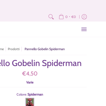
e
Fat Quarter e Scampoli
Brand
Corsi
Tutorial
News
Newslet
•
0
€0
me
Prodotti
Pannello Gobelin Spiderman
llo Gobelin Spiderman
€4,50
Varie
Colore:
Spiderman
Spiderman