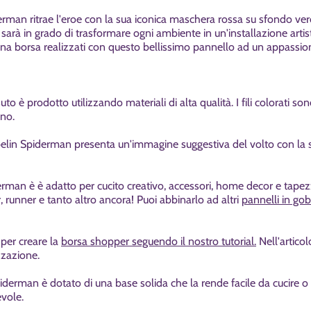
rman ritrae l'eroe con la sua iconica maschera rossa su sfondo ver
sarà in grado di trasformare ogni ambiente in un'installazione artis
una borsa realizzati con questo bellissimo pannello ad un appassio
uto è prodotto utilizzando materiali di alta qualità. I fili colorati s
gno.
elin Spiderman presenta un'immagine suggestiva del volto con la 
an è è adatto per cucito creativo, accessori, home decor e tapezzer
r, runner e tanto altro ancora! Puoi abbinarlo ad altri
pannelli in gob
 per creare la
borsa shopper seguendo il nostro tutorial.
Nell'articol
zzazione.
piderman
è dotato di una base solida che la rende facile da cucire o a
vole.