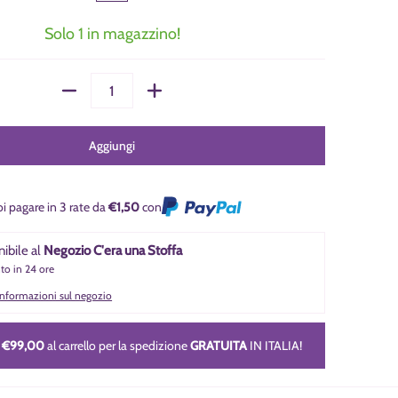
Solo 1 in magazzino!
Quantità
Aggiungi
i pagare in 3 rate da
€1,50
con
nibile al
Negozio C'era una Stoffa
nto in 24 ore
 informazioni sul negozio
i
€99,00
al carrello per la spedizione
GRATUITA
IN ITALIA!