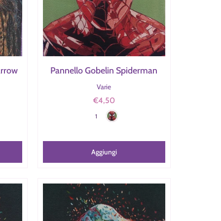
arrow
Pannello Gobelin Spiderman
Varie
€4,50
Spiderman
Colore
1
Aggiungi