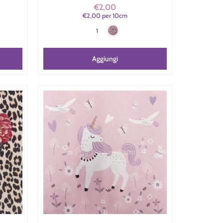
€2,00
€2,00
per
10
cm
Rosa
to
Colore
1
Aggiungi