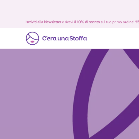
Passa al contenuto principale
Idee Regalo 🎁
Offerte
Tessuti
Filati 🧶
Accessori 
Iscriviti alla Newsletter
e ricevi il
10% di sconto
sul tuo primo ordine!
(li