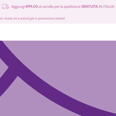
Aggiungi
€99,00
al carrello per la spedizione
GRATUITA
IN ITALIA!
e Merceria
Cartamodelli Tilda Gratuiti
Kit e Cartamodelli
Libri e Rivist
bri, riviste, kit e articoli già in promozione esclusi)