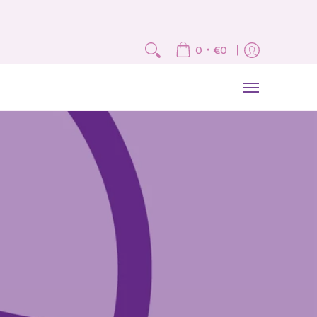
e
Fat Quarter e Scampoli
Brand
Corsi
Tutorial
News
Newslet
•
0
€0