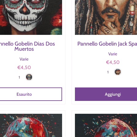
nnello Gobelin Dias Dos
Pannello Gobelin Jack Sp
Muertos
Varie
Varie
€4,50
Jack Sparrow
€4,50
Colore
Dias Dos Muertos
1
Colore
1
Esaurito
Aggiungi