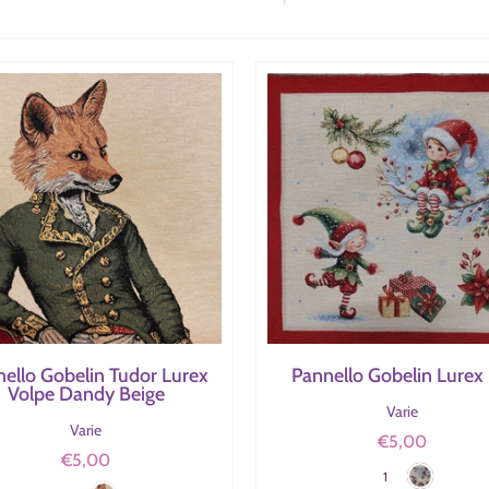
ello Gobelin Tudor Lurex
Pannello Gobelin Lurex 
Volpe Dandy Beige
Varie
Varie
€5,00
Rosso/Verde/
€5,00
Colore
Beige
1
Colore