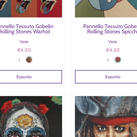
nnello Tessuto Gobelin
Pannello Tessuto Gobe
Rolling Stones Warhol
Rolling Stones Spicch
Varie
Varie
€4,50
€4,50
Rolling Stones Warhol
Rolling Stones
Colore
Colore
1
1
Esaurito
Esaurito