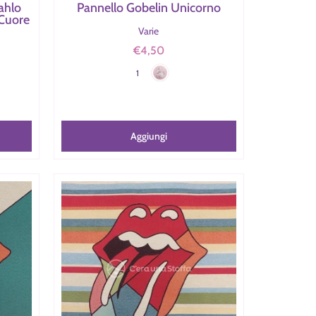
ahlo
Pannello Gobelin Unicorno
 Cuore
Varie
€4,50
Unicorno
Colore
1
 Volto
Aggiungi