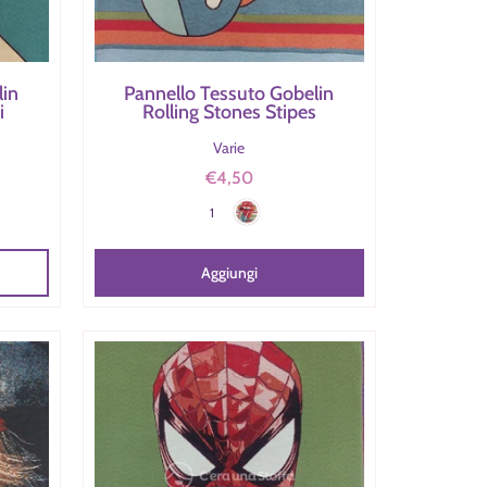
lin
Pannello Tessuto Gobelin
i
Rolling Stones Stipes
Varie
€4,50
 Spicchi
Rolling Stones Stipes
Colore
1
Aggiungi