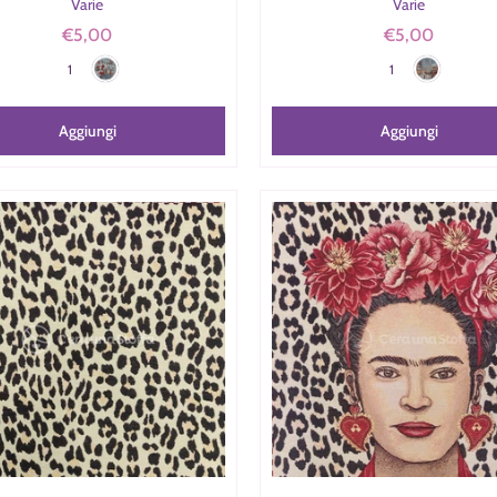
Varie
Varie
€5,00
€5,00
Azzurro/Argento/Rosso
Azzurro/argen
Colore
Colore
1
1
Aggiungi
Aggiungi