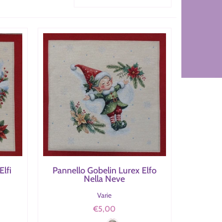
Elfi
Pannello Gobelin Lurex Elfo
Nella Neve
Varie
Panna/Oro
€5,00
Rosso/Verde/Panna/Oro
Colore