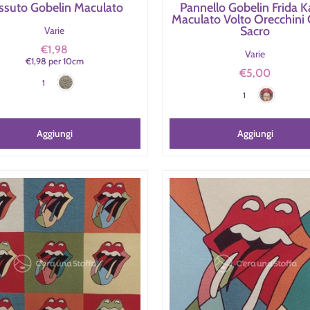
ssuto Gobelin Maculato
Pannello Gobelin Frida K
Maculato Volto Orecchini
Sacro
Varie
€1,98
Varie
€1,98
per
10
cm
Maculato
€5,00
Colore
Frida Maculato
1
Colore
1
Aggiungi
Aggiungi