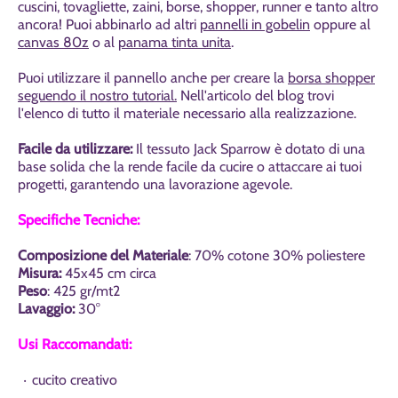
cuscini, tovagliette, zaini, borse, shopper, runner e tanto altro
ancora! Puoi abbinarlo ad altri
pannelli in gobelin
oppure al
canvas 80z
o al
panama tinta unita
.
Puoi utilizzare il pannello anche per creare la
borsa shopper
seguendo il nostro tutorial.
Nell'articolo del blog trovi
l'elenco di tutto il materiale necessario alla realizzazione.
Facile da utilizzare:
I
l tessuto Jack Sparrow
è dotato di una
base solida che la rende facile da cucire o attaccare ai tuoi
progetti, garantendo una lavorazione agevole.
Specifiche Tecniche:
Composizione del Materiale
:
70% cotone 30% poliestere
Misura:
45x45 cm circa
Peso
:
425 gr/mt2
Lavaggi
o
:
30°
Usi Raccomandati:
cucito creativo