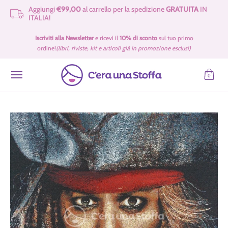
Aggiungi
€99,00
al carrello per la spedizione
GRATUITA
IN
Passa al contenuto principale
ITALIA!
Idee Regalo 🎁
Offerte
Tessuti
Filati 🧶
Accessori e Merceria
Iscriviti alla Newsletter
e ricevi il
10% di sconto
sul tuo primo
ordine!
(libri, riviste, kit e articoli già in promozione esclusi)
0
Passa al contenuto principale