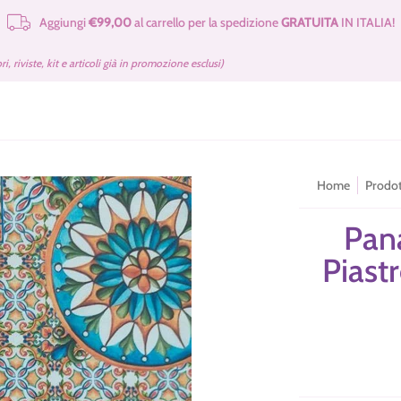
Aggiungi
€99,00
al carrello per la spedizione
GRATUITA
IN ITALIA!
e Merceria
Cartamodelli Tilda Gratuiti
Kit e Cartamodelli
Libri e Rivist
bri, riviste, kit e articoli già in promozione esclusi)
Home
Prodot
Pan
Piastr