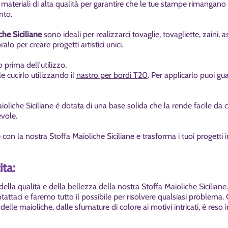
 materiali di alta qualità per garantire che le tue stampe rimangano 
ento.
che Siciliane
sono ideali per
realizzarci tovaglie, tovagliette, zaini, 
a!o per creare progetti artistici unici.
o prima dell'utilizzo.
ile cucirlo utilizzando il
nastro per bordi T20
. Per applicarlo puoi gu
ioliche Siciliane
è dotata di una base solida che la rende facile da
c
vole.
e con la nostra
Stoffa Maioliche Siciliane
e trasforma i tuoi progetti 
ta:
della qualità e della bellezza della nostra
Stoffa Maioliche Siciliane
tattaci e faremo tutto il possibile per risolvere qualsiasi problema.
 delle
maioliche, dalle sfumature di colore ai motivi intricati
, è reso