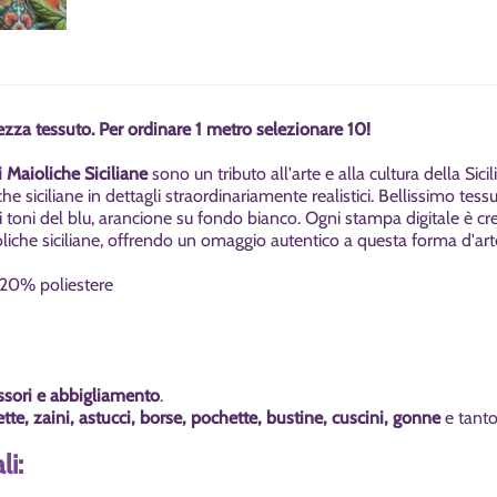
ezza tessuto. Per ordinare 1 metro selezionare 10!
 Maioliche Siciliane
sono un tributo all'arte e alla cultura della
Sicil
he sicilian
e in dettagli straordinariamente realistici. Bellissimo
tessu
 toni del
blu
,
arancione su fondo bianco
. Ogni
stampa digitale
è cr
liche siciliane
, offrendo un omaggio autentico a questa forma d'art
20% poliestere
essori e abbigliamento
.
ette, zaini, astucci, borse, pochette, bustine, cuscini, gonne
e tanto
li: