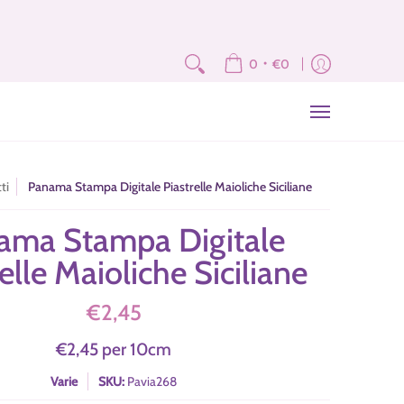
e
Fat Quarter e Scampoli
Brand
Corsi
Tutorial
News
Newslet
•
0
€0
ti
Panama Stampa Digitale Piastrelle Maioliche Siciliane
ama Stampa Digitale
elle Maioliche Siciliane
€2,45
€2,45
per
10
cm
Varie
SKU:
Pavia268