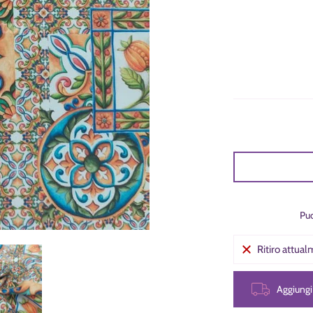
Puo
Ritiro attua
re media
Digitale Piastrelle Maioliche Siciliane numero media 0 miniatura
Panama Stampa Digitale Piastrelle Maioliche Siciliane numero med
Aggiung