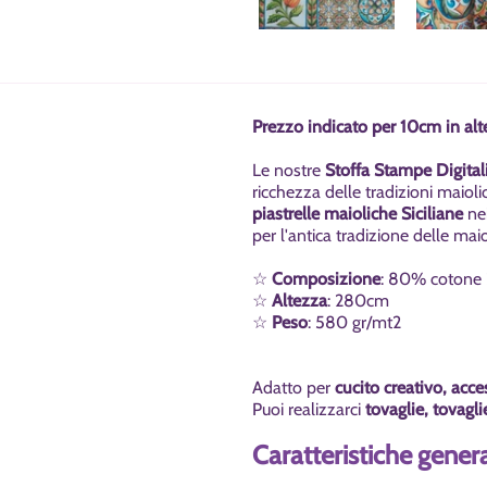
Prezzo indicato per 10cm in alt
Le nostre
Stoffa Stampe Digitali
ricchezza delle tradizioni
maiolic
piastrelle maioliche Siciliane
nei
per l'antica tradizione delle
maio
☆
Composizione
: 80% cotone 
☆
Altezza
: 280cm
☆
Peso
: 580 gr/mt2
Adatto per
cucito creativo, acc
Puoi realizzarci
tovaglie, tovagli
Caratteristiche genera