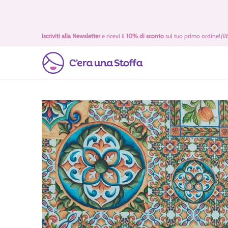
Passa al contenuto principale
Idee Regalo 🎁
Offerte
Tessuti
Filati 🧶
Accessori 
Iscriviti alla Newsletter
e ricevi il
10% di sconto
sul tuo primo ordine!
(li
Passa al contenuto principale