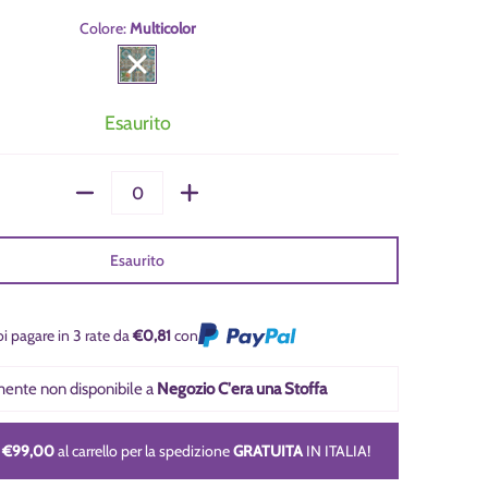
Colore:
Multicolor
Multicolor
Esaurito
Quantità
Esaurito
i pagare in 3 rate da
€0,81
con
lmente non disponibile a
Negozio C'era una Stoffa
ia 1 miniatura
i
€99,00
al carrello per la spedizione
GRATUITA
IN ITALIA!