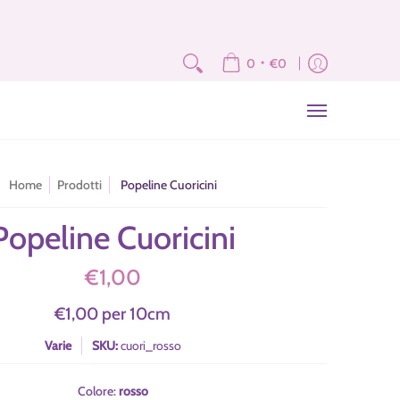
e
Fat Quarter e Scampoli
Brand
Corsi
Tutorial
News
Newslet
•
0
€0
Home
Prodotti
Popeline Cuoricini
Popeline Cuoricini
€1,00
€1,00
per
10
cm
Varie
SKU:
cuori_rosso
Colore:
rosso
rosso