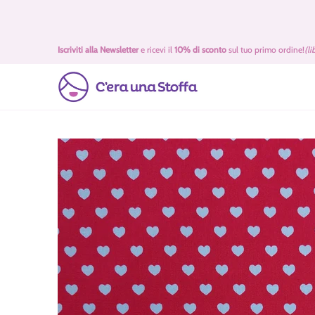
Passa al contenuto principale
Idee Regalo 🎁
Offerte
Tessuti
Filati 🧶
Accessori 
Iscriviti alla Newsletter
e ricevi il
10% di sconto
sul tuo primo ordine!
(li
Passa al contenuto principale