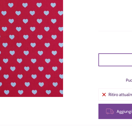
Puo
Ritiro attua
Aggiung