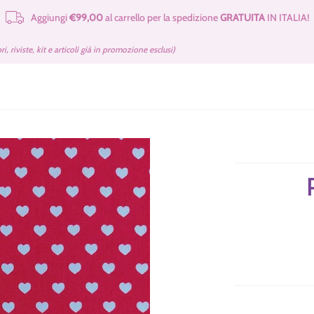
Aggiungi
€99,00
al carrello per la spedizione
GRATUITA
IN ITALIA!
e Merceria
Cartamodelli Tilda Gratuiti
Kit e Cartamodelli
Libri e Rivist
bri, riviste, kit e articoli già in promozione esclusi)