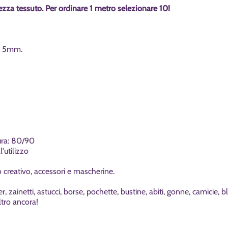
ezza tessuto. Per ordinare 1 metro selezionare 10!
da 5mm.
e
ura: 80/90
'utilizzo
 creativo, accessori e mascherine.
er, zainetti, astucci, borse, pochette, bustine, abiti, gonne, camicie, b
ltro ancora!