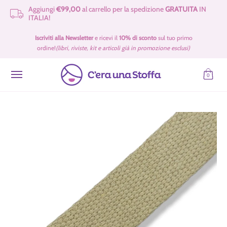
Aggiungi
€99,00
al carrello per la spedizione
GRATUITA
IN
Passa al contenuto principale
ITALIA!
Idee Regalo 🎁
Offerte
Tessuti
Filati 🧶
Accessori e Merceria
Iscriviti alla Newsletter
e ricevi il
10% di sconto
sul tuo primo
ordine!
(libri, riviste, kit e articoli già in promozione esclusi)
0
Passa al contenuto principale