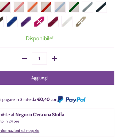
arrone
Blu China
Viola
Rosa Scuro
Rosso Scuro
Bianco
Corda
Disponibile!
Quantità
Aggiungi
i pagare in 3 rate da
€0,40
con
nibile al
Negozio C'era una Stoffa
nto in 24 ore
 informazioni sul negozio