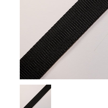
Nastro Fettuccia 30mm miniature media
Nastro Fettuccia 30mm numero media 0