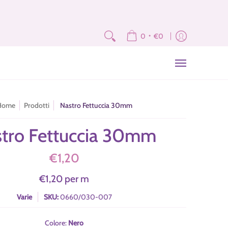
e
Fat Quarter e Scampoli
Brand
Corsi
Tutorial
News
Newslet
•
0
€0
Home
Prodotti
Nastro Fettuccia 30mm
tro Fettuccia 30mm
€1,20
€1,20
per m
Varie
SKU:
0660/030-007
Colore:
Nero
Fucsia
Rosa
Arancione
Rosso
Azzurro
Verde
Grigio
Blu Scuro