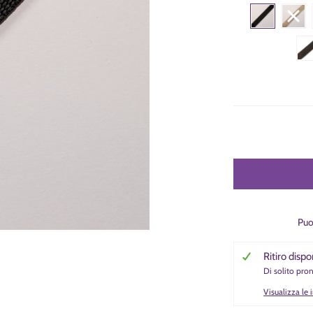
M
Puo
 miniatura
Ritiro dispo
Di solito pro
Visualizza le