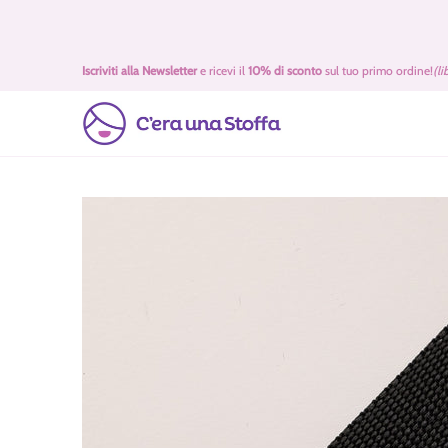
Passa al contenuto principale
Idee Regalo 🎁
Offerte
Tessuti
Filati 🧶
Accessori 
Iscriviti alla Newsletter
e ricevi il
10% di sconto
sul tuo primo ordine!
(li
Passa al contenuto principale