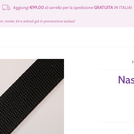
Aggiungi
€99,00
al carrello per la spedizione
GRATUITA
IN ITALIA!
e Merceria
Cartamodelli Tilda Gratuiti
Kit e Cartamodelli
Libri e Rivist
bri, riviste, kit e articoli già in promozione esclusi)
Nas
Nero
Beige