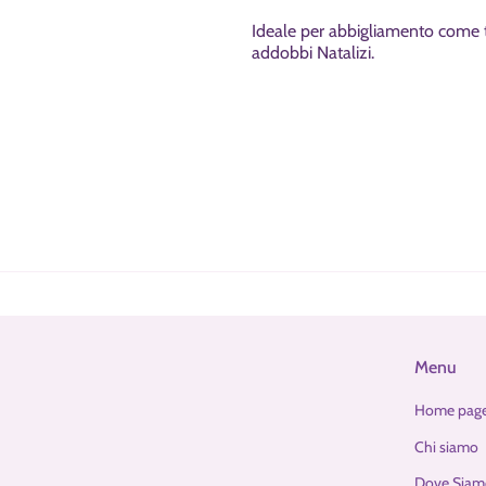
Ideale per abbigliamento come t-s
addobbi Natalizi.
Menu
Home pag
Chi siamo
Dove Siam