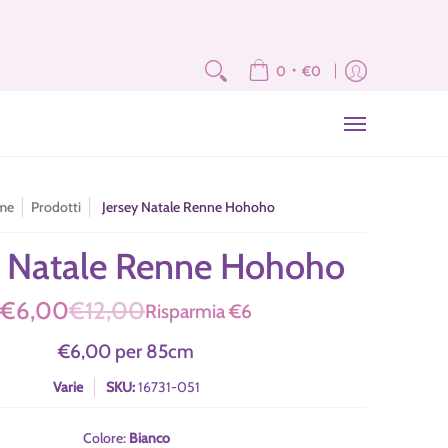
e
Fat Quarter e Scampoli
Brand
Corsi
Tutorial
News
Newslet
•
0
€0
me
Prodotti
Jersey Natale Renne Hohoho
y Natale Renne Hohoho
€6,00
€12,00
Risparmia
€6
€6,00
per
85
cm
Varie
SKU:
16731-051
Colore:
Bianco
Bianco