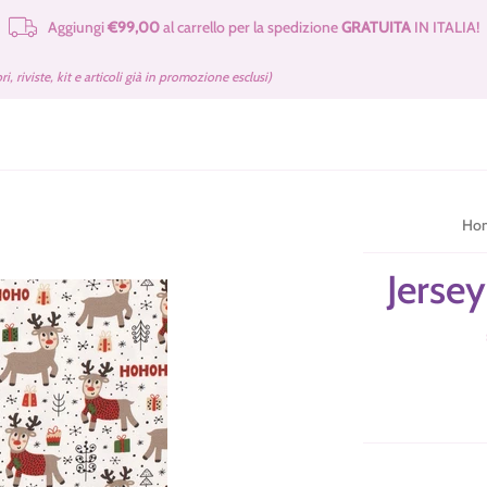
Aggiungi
€99,00
al carrello per la spedizione
GRATUITA
IN ITALIA!
e Merceria
Cartamodelli Tilda Gratuiti
Kit e Cartamodelli
Libri e Rivist
bri, riviste, kit e articoli già in promozione esclusi)
Ho
Jerse