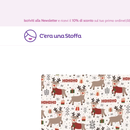
Passa al contenuto principale
Idee Regalo 🎁
Offerte
Tessuti
Filati 🧶
Accessori 
Iscriviti alla Newsletter
e ricevi il
10% di sconto
sul tuo primo ordine!
(li
Passa al contenuto principale