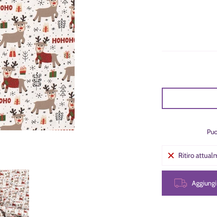
Puo
Ritiro attua
 Renne Hohoho numero media 0 miniatura
Jersey Natale Renne Hohoho numero media 1 miniatura
Aggiung