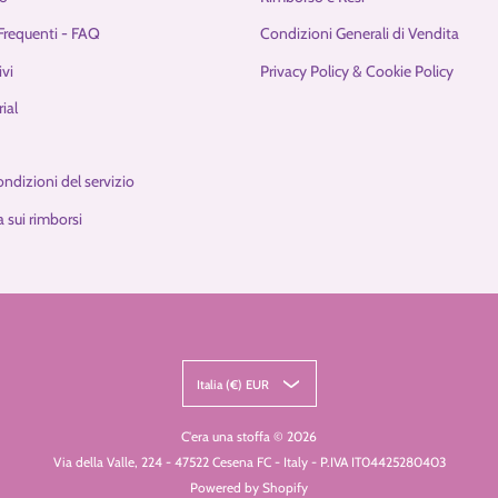
requenti - FAQ
Condizioni Generali di Vendita
ivi
Privacy Policy & Cookie Policy
ial
ondizioni del servizio
 sui rimborsi
Italia (€) EUR
C'era una stoffa
© 2026
Via della Valle, 224 - 47522 Cesena FC - Italy - P.IVA IT04425280403
Powered by Shopify