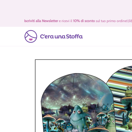
Passa al contenuto principale
Idee Regalo 🎁
Offerte
Tessuti
Filati 🧶
Accessori 
Iscriviti alla Newsletter
e ricevi il
10% di sconto
sul tuo primo ordine!
(li
Passa al contenuto principale