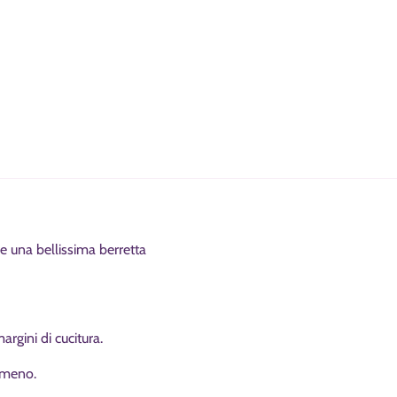
re una bellissima berretta
rgini di cucitura.
n meno.