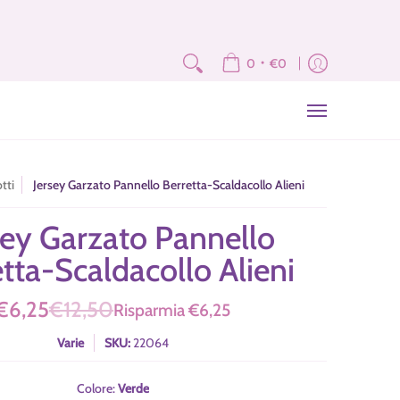
e
Fat Quarter e Scampoli
Brand
Corsi
Tutorial
News
Newslet
•
0
€0
tti
Jersey Garzato Pannello Berretta-Scaldacollo Alieni
sey Garzato Pannello
tta-Scaldacollo Alieni
€6,25
€12,50
Risparmia
€6,25
Varie
SKU:
22064
Colore:
Verde
Verde