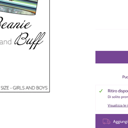
Puo
Ritiro dispo
Di solito pro
edia
acollo Alieni numero media 0 miniatura
Visualizza le
Aggiung