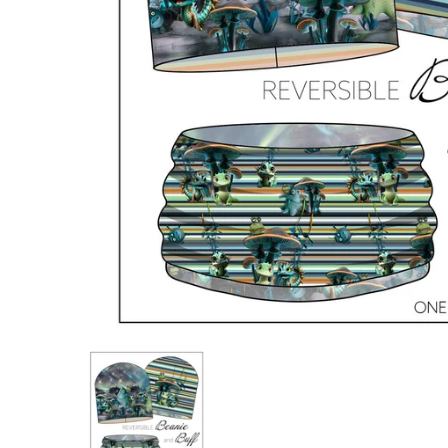
Jersey Garzato Pannello Berretta-Scaldacollo Alieni miniature m
Jersey Garzato Pannello Berretta-Scald