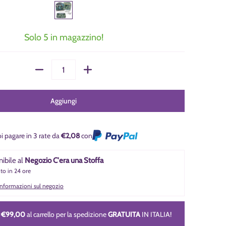
Solo 5 in magazzino!
Quantità
Aggiungi
i pagare in 3 rate da
€2,08
con
nibile al
Negozio C'era una Stoffa
nto in 24 ore
 informazioni sul negozio
i
€99,00
al carrello per la spedizione
GRATUITA
IN ITALIA!