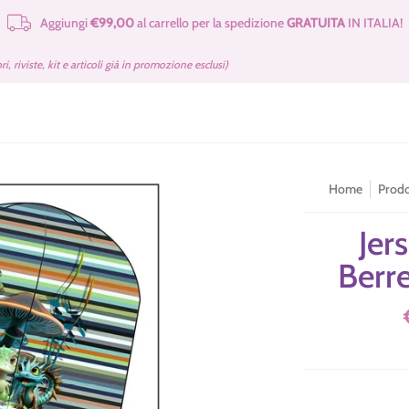
Aggiungi
€99,00
al carrello per la spedizione
GRATUITA
IN ITALIA!
e Merceria
Cartamodelli Tilda Gratuiti
Kit e Cartamodelli
Libri e Rivist
bri, riviste, kit e articoli già in promozione esclusi)
Home
Prodo
Jer
Berre