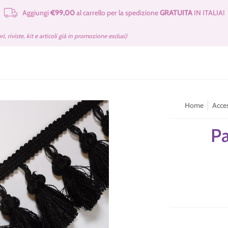
Aggiungi
€99,00
al carrello per la spedizione
GRATUITA
IN ITALIA!
e Merceria
Cartamodelli Tilda Gratuiti
Kit e Cartamodelli
Libri e Rivist
bri, riviste, kit e articoli già in promozione esclusi)
Home
Acces
P