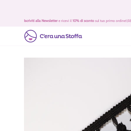
Passa al contenuto principale
Idee Regalo 🎁
Offerte
Tessuti
Filati 🧶
Accessori 
Iscriviti alla Newsletter
e ricevi il
10% di sconto
sul tuo primo ordine!
(li
Passa al contenuto principale