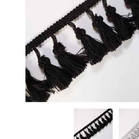
Passamaneria Nappe miniature media
Passamaneria