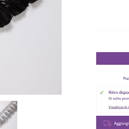
Puo
Ritiro dispo
Di solito pro
 Nappe numero media 0 miniatura
Passamaneria Nappe numero media 1 miniatura
Visualizza le
Aggiung