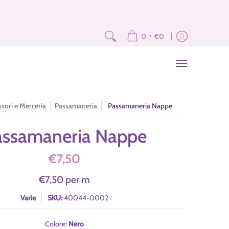
e
Fat Quarter e Scampoli
Brand
Corsi
Tutorial
News
Newslet
•
0
€0
sori e Merceria
Passamaneria
Passamaneria Nappe
assamaneria Nappe
€7,50
€7,50
per m
Varie
SKU:
40044-0002
Colore:
Nero
Nero
Grigio