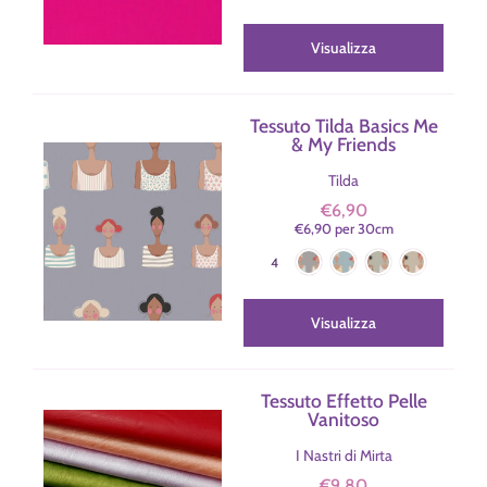
Rosso
Arancione
Terracotta
Senape
Giallo
Giallo Chiar
Visualizza
Verde Mela
Verde Scuro
Verde Bosco
Avio Scuro
Avio
Turchese
Azzurro
Acquamarina
Latte Macchiato
Tessuto Tilda Basics Me
& My Friends
Tilda
€6,90
€6,90
per
30
cm
Slate (Grigio)
Sky (Azzurro)
Khaki (Verde)
Sand (Sabbia)
Colore
4
Visualizza
Tessuto Effetto Pelle
Vanitoso
I Nastri di Mirta
€9,80