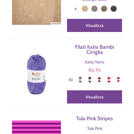
Kraft
Graphite
Coconut
Black
Colore
4
Visualizza
Filati Katia Bambi
Ciniglia
Katia Yarns
€6,95
Lilla
Mora Perlato
Bordeaux
Magenta
Fucsia
Colore
30
Mandarino
Salmone
Giallo
Giallo Senape
Blue Jeans
Blu Scuro
Blu Ciano
Turchese
Celeste Chiaro
Menta
Rosa Charo
Panna
Visualizza
Bianco
Lilla Chiaro
Rosa Medio
Cammello
Biscotto
Rosso
Verde Pistacchio
Verde Natale
Verde
Verde Smeraldo
Marrone Cioccolata
Nero
Tula Pink Stripes
Grigio
Tula Pink