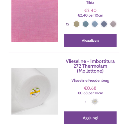
Tilda
€2,40
€2,40
per
10
cm
Verde Oliva
Petrolio
Blu
Blu Scuro
Sabbia
Colore
15
Prugna
Lavanda
Verde Acqua
Rosa Ciliegia
Corallo
Grigio
Rosa
Rosso
Verde Salvia
Giallo Caldo
Visualizza
Vlieseline - Imbottitura
272 Thermolam
(Mollettone)
Vlieseline Freudenberg
€0,68
€0,68
per
10
cm
Bianco
Colore
1
Aggiungi