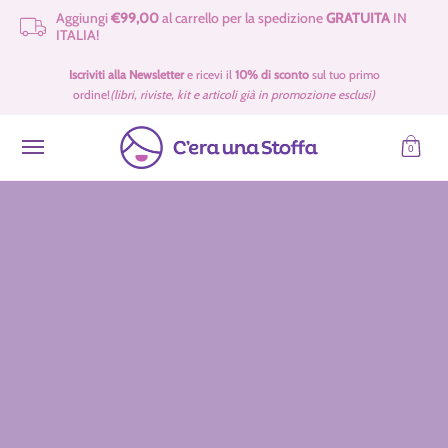
Aggiungi
€99,00
al carrello per la spedizione
GRATUITA
IN
Passa al contenuto principale
ITALIA!
Idee Regalo 🎁
Offerte
Tessuti
Filati 🧶
Accessori e Merceria
Iscriviti alla Newsletter
e ricevi il
10% di sconto
sul tuo primo
ordine!
(libri, riviste, kit e articoli già in promozione esclusi)
0