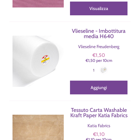
Verde Salvia
Tiffany Acquamarina
Turchese
Blu China
Blu Navy
Nero
Visualizza
Sabbia
Panna
Bianco
Lilla
Vlieseline - Imbottitura
media H640
Vlieseline Freudenberg
€1,50
€1,50
per
10
cm
Bianco
Colore
1
Aggiungi
Tessuto Carta Washable
Kraft Paper Katia Fabrics
Katia Fabrics
€1,10
€1,10
per
10
cm