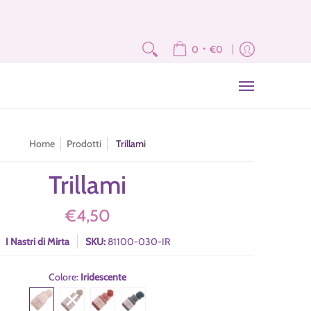
e
Fat Quarter e Scampoli
Brand
Corsi
Tutorial
News
Newslet
•
0
€0
Home
Prodotti
Trillami
Trillami
€4,50
I Nastri di Mirta
SKU:
81100-030-IR
Colore:
Iridescente
Iridescente
Sabbia
Rosso
Ottanio