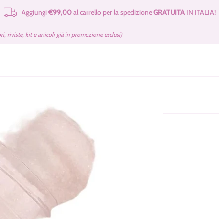
Aggiungi
€99,00
al carrello per la spedizione
GRATUITA
IN ITALIA!
e Merceria
Cartamodelli Tilda Gratuiti
Kit e Cartamodelli
Libri e Rivist
bri, riviste, kit e articoli già in promozione esclusi)