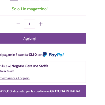
Solo 1 in magazzino!
Quantità
Aggiungi
i pagare in 3 rate da
€1,50
con
nibile al
Negozio C'era una Stoffa
nto in 24 ore
 informazioni sul negozio
i
€99,00
al carrello per la spedizione
GRATUITA
IN ITALIA!