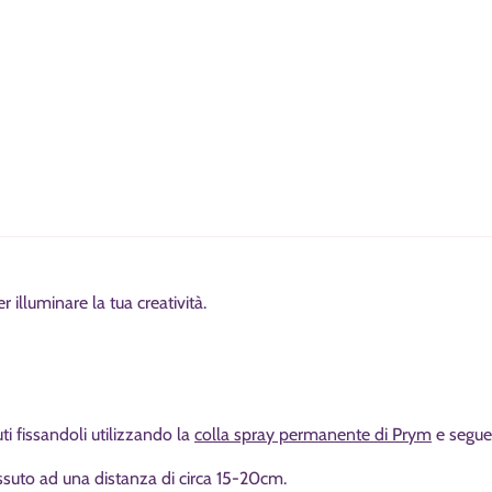
r illuminare la tua creatività.
uti fissandoli utilizzando la
colla spray permanente di Prym
e seguen
essuto ad una distanza di circa 15-20cm.