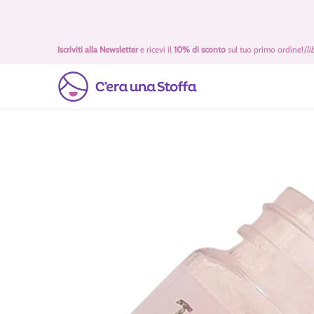
Passa al contenuto principale
Idee Regalo 🎁
Offerte
Tessuti
Filati 🧶
Accessori 
Iscriviti alla Newsletter
e ricevi il
10% di sconto
sul tuo primo ordine!
(li
Passa al contenuto principale