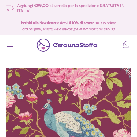
Aggiungi
€99,00
al carrello per la spedizione
GRATUITA
IN
Passa al contenuto principale
ITALIA!
Idee Regalo 🎁
Offerte
Tessuti
Filati 🧶
Accessori e Merceria
Iscriviti alla Newsletter
e ricevi il
10% di sconto
sul tuo primo
ordine!
(libri, riviste, kit e articoli già in promozione esclusi)
0
Passa al contenuto principale