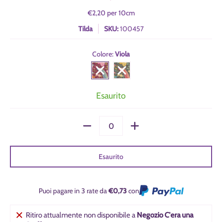
€2,20
per
10
cm
Tilda
SKU:
100457
Colore:
Viola
Viola
Grigio
Esaurito
Quantità
Esaurito
Puoi pagare in 3 rate da
€0,73
con
Ritiro attualmente non disponibile a
Negozio C'era una