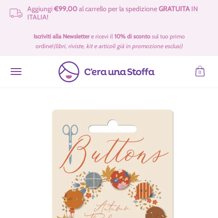
Aggiungi
€99,00
al carrello per la spedizione
GRATUITA
IN
Passa al contenuto principale
ITALIA!
Idee Regalo 🎁
Offerte
Tessuti
Filati 🧶
Accessori e Merceria
Iscriviti alla Newsletter
e ricevi il
10% di sconto
sul tuo primo
ordine!
(libri, riviste, kit e articoli già in promozione esclusi)
0
Passa al contenuto principale