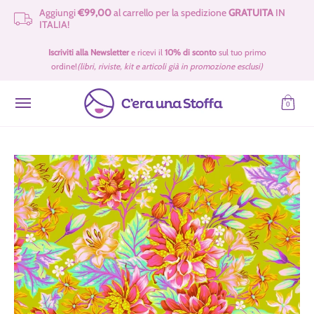
Aggiungi
€99,00
al carrello per la spedizione
GRATUITA
IN
Passa al contenuto principale
ITALIA!
Idee Regalo 🎁
Offerte
Tessuti
Filati 🧶
Accessori e Merceria
Iscriviti alla Newsletter
e ricevi il
10% di sconto
sul tuo primo
ordine!
(libri, riviste, kit e articoli già in promozione esclusi)
0
Passa al contenuto principale