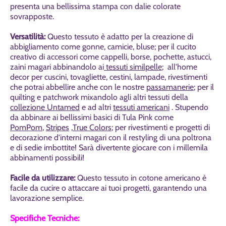
presenta una bellissima stampa con dalie colorate
sovrapposte.
Versatilità:
Questo tessuto è adatto per la creazione di
abbigliamento come gonne, camicie, bluse; per il cucito
creativo di accessori come cappelli, borse, pochette, astucci,
zaini magari abbinandolo ai
tessuti similpelle
; all'home
decor per cuscini, tovagliette, cestini, lampade, rivestimenti
che potrai abbellire anche con le nostre
passamanerie
; per il
quilting e patchwork mixandolo agli altri tessuti della
collezione Untamed
e ad altri
tessuti americani
. Stupendo
da abbinare ai bellissimi basici di Tula Pink come
PomPom
,
Stripes
,
True Colors
; per rivestimenti e progetti di
decorazione d'interni magari con il restyling di una poltrona
e di sedie imbottite! Sarà divertente giocare con i millemila
abbinamenti possibili!
Facile da utilizzare:
Questo tessuto in cotone americano è
facile da cucire o attaccare ai tuoi progetti, garantendo una
lavorazione semplice.
Specifiche Tecniche: