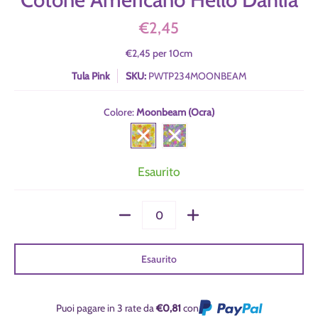
€2,45
€2,45
per
10
cm
Tula Pink
SKU:
PWTP234MOONBEAM
Colore:
Moonbeam (Ocra)
Moonbeam (Ocra)
Cosmic (Ottanio)
Esaurito
Quantità
Esaurito
Puoi pagare in 3 rate da
€0,81
con