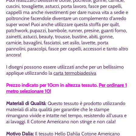
Puoi realizzarci
bellissime borse, pochette, gonne, camicie,
cuscini, tovagliette, astucci, porta lavoro, fasce per capelli,
cappelli ma anche rivestimenti per dare nuova vita a sedie e
poltroncine facendole diventare un complemento d'arredo
super wow! Puoi anche utilizzare questa stoffa per
quilt,
patchwork, pupazzi, bambole, runner, presine, guanti forno,
zainetti, astucci, beauty, trousse, bustine, abiti, gonne,
camicie, bavaglini, fasciatoi, set asilo,
lavette, porta
pannolini, paracolpi,
fasce per capelli, accessori e tanto altro
ancora!
I disegni possono essere utilizzati anche per un bellissimo
applique utilizzando la
carta termobiadesiva
Prezzo indicato per 10cm in altezza tessuto.
Per ordinare 1
metro selezionare 10!
Materiali di Qualità
: Questo tessuto è prodotto utilizzando
materiali di alta qualità per garantire che le stampe
rimangano vivide e intatte nel tempo, resistendo all'usura e
ai lavaggi. Il Cotone Americano non stinge e non cala!
Motivo Dalia:
Il tessuto Hello Dahlia Cotone Americano