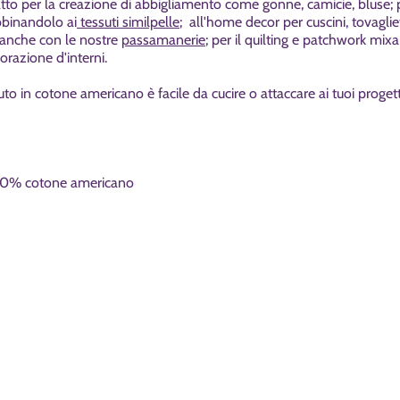
to per la creazione di abbigliamento come gonne, camicie, bluse; per
binandolo ai
tessuti similpelle
; all'home decor per cuscini, tovaglie
e anche con le nostre
passamanerie
; per il quilting e patchwork mix
orazione d'interni.
to in cotone americano è facile da cucire o attaccare ai tuoi proge
00% cotone americano