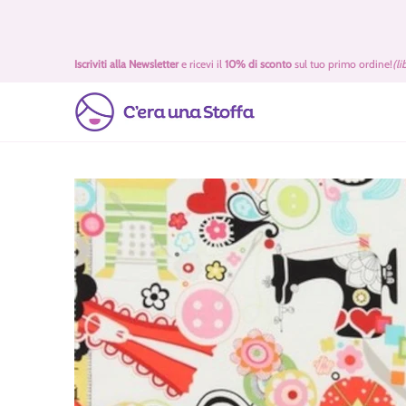
Passa al contenuto principale
Idee Regalo 🎁
Offerte
Tessuti
Filati 🧶
Accessori 
Iscriviti alla Newsletter
e ricevi il
10% di sconto
sul tuo primo ordine!
(li
Passa al contenuto principale