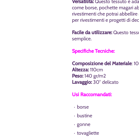
Versatilità:
Questo tessuto è adat
come borse, pochette magari ab
rivestimenti che potrai abbellir
per rivestimenti e progetti di dec
Facile da utilizzare:
Questo tessu
semplice.
Specifiche Tecniche:
Composizione del Materiale
: 1
Altezza:
110cm
Peso:
140 gr/m2
Lavaggio:
30° delicato
Usi Raccomandati:
borse
bustine
gonne
tovagliette