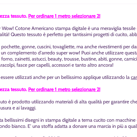
tezza tessuto.
Per ordinare 1 metro selezionare 2!
Wow! Cotone Americano stampa digitale è una meraviglia tessile ch
alità!
Questo tessuto è perfetto per tantissimi progetti di cucito, ab
 pochette, gonne, cuscini, tovagliette, ma anche rivestimenti per da
e un complemento d'arredo super wow! Puoi anche utilizzare quest
orno, zainetti, astucci, beauty, trousse, bustine, abiti, gonne, camicie
aracolpi,
fasce per capelli, accessori e tanto altro ancora!
essere utilizzati anche per un bellissimo applique utilizzando la
ca
tezza tessuto.
Per ordinare 1 metro selezionare 2!
uto è prodotto utilizzando materiali di alta qualità per garantire 
usura e ai lavaggi.
a bellissimi disegni in stampa digitale a tema cucito con macchine da 
sfondo bianco. E' una stoffa adatta a donare una marcia in più a qual