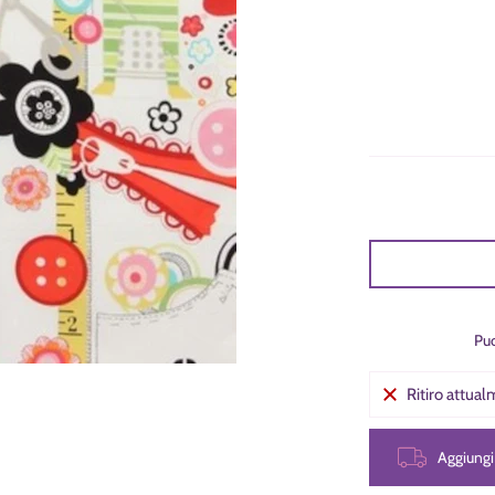
Puo
Ritiro attua
Aggiung