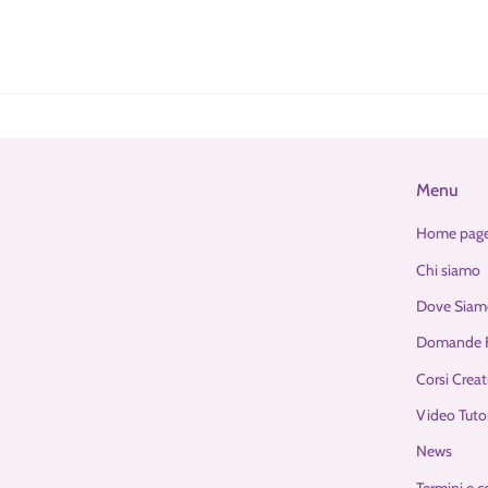
Menu
Home pag
Chi siamo
Dove Siam
Domande F
Corsi Creat
Video Tutor
News
Termini e c