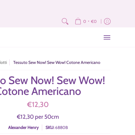
e
Fat Quarter e Scampoli
Brand
Corsi
Tutorial
News
Newslet
•
0
€0
otti
Tessuto Sew Now! Sew Wow! Cotone Americano
to Sew Now! Sew Wow!
Cotone Americano
€12,30
€12,30
per
50
cm
Alexander Henry
SKU:
6880B