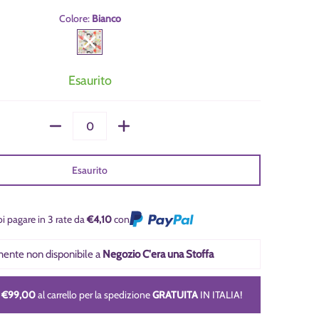
Colore:
Bianco
Bianco
Esaurito
Quantità
Esaurito
i pagare in 3 rate da
€4,10
con
lmente non disponibile a
Negozio C'era una Stoffa
i
€99,00
al carrello per la spedizione
GRATUITA
IN ITALIA!