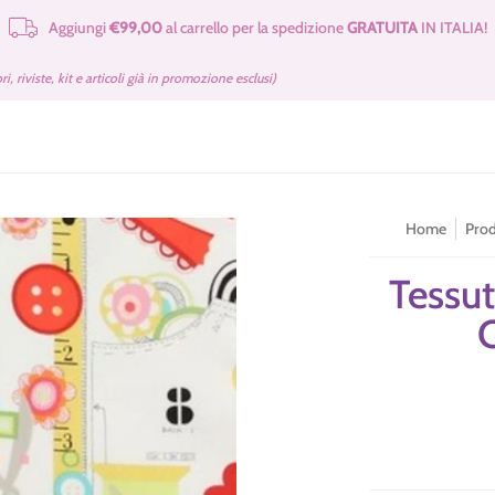
Aggiungi
€99,00
al carrello per la spedizione
GRATUITA
IN ITALIA!
e Merceria
Cartamodelli Tilda Gratuiti
Kit e Cartamodelli
Libri e Rivist
bri, riviste, kit e articoli già in promozione esclusi)
Home
Prod
Tessu