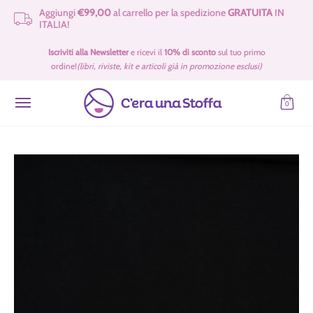
Aggiungi
€99,00
al carrello per la spedizione
GRATUITA
IN
Passa al contenuto principale
ITALIA!
Idee Regalo 🎁
Offerte
Tessuti
Filati 🧶
Accessori e Merceria
Iscriviti alla Newsletter
e ricevi il
10% di sconto
sul tuo primo
ordine!
(libri, riviste, kit e articoli già in promozione esclusi)
0
Passa al contenuto principale