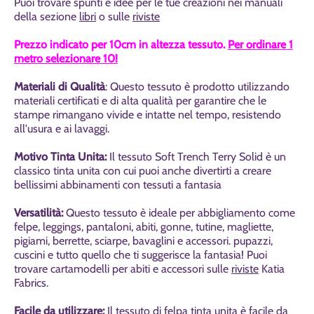
Puoi trovare spunti e idee per le tue creazioni nei manuali
della sezione
libri
o sulle
riviste
Prezzo indicato per 10cm in altezza tessuto.
Per ordinare 1
metro selezionare 10!
Materiali di Qualità
: Questo tessuto è prodotto utilizzando
materiali certificati e di alta qualità per garantire che le
stampe rimangano vivide e intatte nel tempo, resistendo
all'usura e ai lavaggi.
Motivo Tinta Unita:
Il tessuto
Soft Trench Terry Solid
è un
classico tinta unita con cui puoi anche divertirti a creare
bellissimi abbinamenti con tessuti a fantasia
Versatilità:
Questo tessuto è
ideale per abbigliamento come
felpe, leggings, pantaloni, abiti, gonne, tutine, magliette,
pigiami, berrette, sciarpe, bavaglini e accessori. pupazzi,
cuscini e tutto quello che ti suggerisce la fantasia! Puoi
trovare cartamodelli per abiti e accessori sulle
riviste
Katia
Fabrics.
Facile da utilizzare:
Il tessuto di felpa tinta unita è facile da