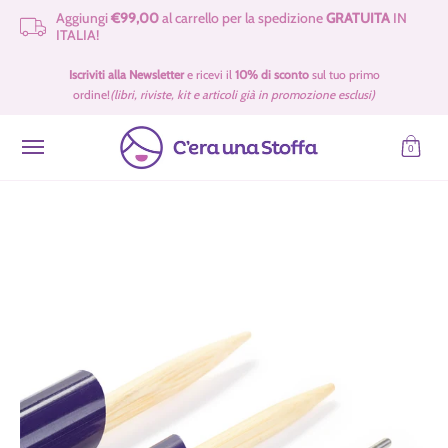
Aggiungi
€99,00
al carrello per la spedizione
GRATUITA
IN
Passa al contenuto principale
ITALIA!
Idee Regalo 🎁
Offerte
Tessuti
Filati 🧶
Accessori e Merceria
Iscriviti alla Newsletter
e ricevi il
10% di sconto
sul tuo primo
ordine!
(libri, riviste, kit e articoli già in promozione esclusi)
0
Passa al contenuto principale