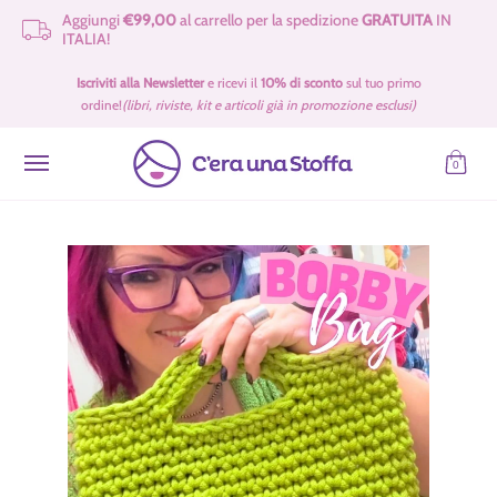
Aggiungi
€99,00
al carrello per la spedizione
GRATUITA
IN
Passa al contenuto principale
ITALIA!
Idee Regalo 🎁
Offerte
Tessuti
Filati 🧶
Accessori e Merceria
Iscriviti alla Newsletter
e ricevi il
10% di sconto
sul tuo primo
ordine!
(libri, riviste, kit e articoli già in promozione esclusi)
0
Passa al contenuto principale