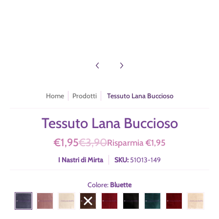
Tessuto Lana Buccioso numero media 8 miniatura
Home
Prodotti
Tessuto Lana Buccioso
Tessuto Lana Buccioso
€1,95
€3,90
Risparmia
€1,95
I Nastri di Mirta
SKU:
51013-149
Colore:
Bluette
Bluette
Rosa Cipria
Bianco Latte
Marrone
Mattone
Nero
Ottanio
Rosso
Sabbia