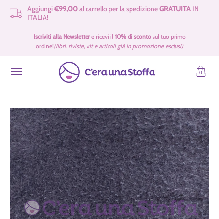
Aggiungi
€99,00
al carrello per la spedizione
GRATUITA
IN
Passa al contenuto principale
ITALIA!
Idee Regalo 🎁
Offerte
Tessuti
Filati 🧶
Accessori e Merceria
Iscriviti alla Newsletter
e ricevi il
10% di sconto
sul tuo primo
ordine!
(libri, riviste, kit e articoli già in promozione esclusi)
0
Passa al contenuto principale